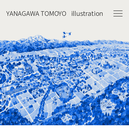
YANAGAWA
TOMOYO
illustration
works
about
contact
shop