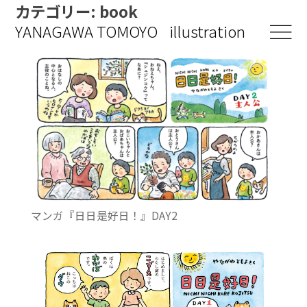
カテゴリー:
book
YANAGAWA
TOMOYO
illustration
works
about
contact
マンガ『日日是好日！』DAY2
shop